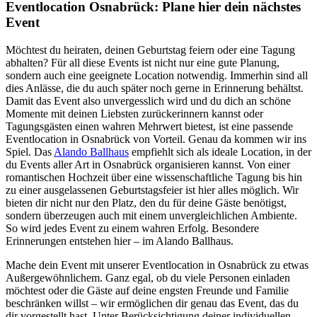
Eventlocation Osnabrück: Plane hier dein nächstes
Event
Möchtest du heiraten, deinen Geburtstag feiern oder eine Tagung
abhalten? Für all diese Events ist nicht nur eine gute Planung,
sondern auch eine geeignete Location notwendig. Immerhin sind all
dies Anlässe, die du auch später noch gerne in Erinnerung behältst.
Damit das Event also unvergesslich wird und du dich an schöne
Momente mit deinen Liebsten zurückerinnern kannst oder
Tagungsgästen einen wahren Mehrwert bietest, ist eine passende
Eventlocation in Osnabrück von Vorteil. Genau da kommen wir ins
Spiel. Das
Alando Ballhaus
empfiehlt sich als ideale Location, in der
du Events aller Art in Osnabrück organisieren kannst. Von einer
romantischen Hochzeit über eine wissenschaftliche Tagung bis hin
zu einer ausgelassenen Geburtstagsfeier ist hier alles möglich. Wir
bieten dir nicht nur den Platz, den du für deine Gäste benötigst,
sondern überzeugen auch mit einem unvergleichlichen Ambiente.
So wird jedes Event zu einem wahren Erfolg. Besondere
Erinnerungen entstehen hier – im Alando Ballhaus.
Mache dein Event mit unserer Eventlocation in Osnabrück zu etwas
Außergewöhnlichem. Ganz egal, ob du viele Personen einladen
möchtest oder die Gäste auf deine engsten Freunde und Familie
beschränken willst – wir ermöglichen dir genau das Event, das du
dir vorgestellt hast. Unter Berücksichtigung deiner individuellen