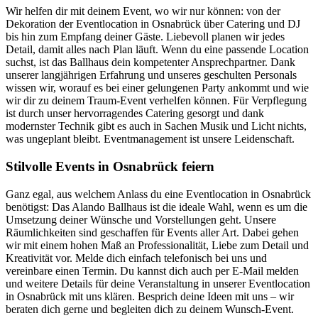
Wir helfen dir mit deinem Event, wo wir nur können: von der
Dekoration der Eventlocation in Osnabrück über Catering und DJ
bis hin zum Empfang deiner Gäste. Liebevoll planen wir jedes
Detail, damit alles nach Plan läuft. Wenn du eine passende Location
suchst, ist das Ballhaus dein kompetenter Ansprechpartner. Dank
unserer langjährigen Erfahrung und unseres geschulten Personals
wissen wir, worauf es bei einer gelungenen Party ankommt und wie
wir dir zu deinem Traum-Event verhelfen können. Für Verpflegung
ist durch unser hervorragendes Catering gesorgt und dank
modernster Technik gibt es auch in Sachen Musik und Licht nichts,
was ungeplant bleibt. Eventmanagement ist unsere Leidenschaft.
Stilvolle Events in Osnabrück feiern
Ganz egal, aus welchem Anlass du eine Eventlocation in Osnabrück
benötigst: Das Alando Ballhaus ist die ideale Wahl, wenn es um die
Umsetzung deiner Wünsche und Vorstellungen geht. Unsere
Räumlichkeiten sind geschaffen für Events aller Art. Dabei gehen
wir mit einem hohen Maß an Professionalität, Liebe zum Detail und
Kreativität vor. Melde dich einfach telefonisch bei uns und
vereinbare einen Termin. Du kannst dich auch per E-Mail melden
und weitere Details für deine Veranstaltung in unserer Eventlocation
in Osnabrück mit uns klären. Besprich deine Ideen mit uns – wir
beraten dich gerne und begleiten dich zu deinem Wunsch-Event.