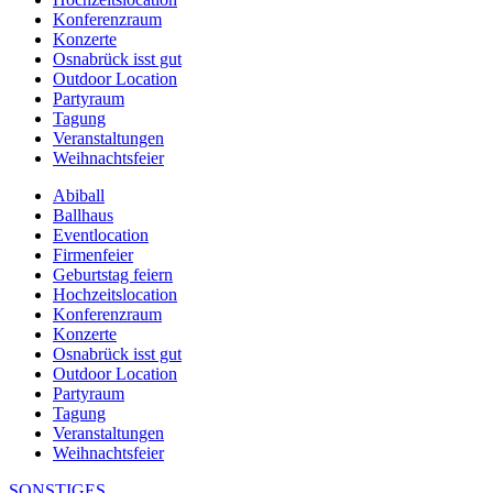
Konferenzraum
Konzerte
Osnabrück isst gut
Outdoor Location
Partyraum
Tagung
Veranstaltungen
Weihnachtsfeier
Abiball
Ballhaus
Eventlocation
Firmenfeier
Geburtstag feiern
Hochzeitslocation
Konferenzraum
Konzerte
Osnabrück isst gut
Outdoor Location
Partyraum
Tagung
Veranstaltungen
Weihnachtsfeier
SONSTIGES