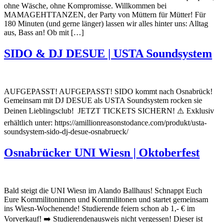
ohne Wäsche, ohne Kompromisse. Willkommen bei
MAMAGEHTTANZEN, der Party von Müttern für Mütter! Für
180 Minuten (und gerne länger) lassen wir alles hinter uns: Alltag
aus, Bass an! Ob mit […]
SIDO & DJ DESUE | USTA Soundsystem
AUFGEPASST! AUFGEPASST! SIDO kommt nach Osnabrück!
Gemeinsam mit DJ DESUE als USTA Soundsystem rocken sie
Deinen Lieblingsclub! ️ JETZT TICKETS SICHERN! ⚠️ Exklusiv
erhältlich unter: https://amillionreasonstodance.com/produkt/usta-
soundsystem-sido-dj-desue-osnabrueck/
Osnabrücker UNI Wiesn | Oktoberfest
Bald steigt die UNI Wiesn im Alando Ballhaus! Schnappt Euch
Eure Kommilitoninnen und Kommilitonen und startet gemeinsam
ins Wiesn-Wochenende! Studierende feiern schon ab 1,- € im
Vorverkauf! ➡️ Studierendenausweis nicht vergessen! Dieser ist