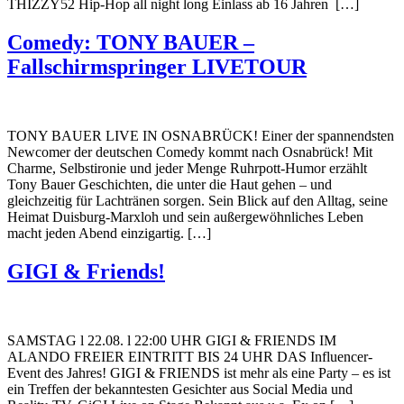
THIZZY52 Hip-Hop all night long Einlass ab 16 Jahren ️ […]
Comedy: TONY BAUER –
Fallschirmspringer LIVETOUR
TONY BAUER LIVE IN OSNABRÜCK! Einer der spannendsten
Newcomer der deutschen Comedy kommt nach Osnabrück! Mit
Charme, Selbstironie und jeder Menge Ruhrpott-Humor erzählt
Tony Bauer Geschichten, die unter die Haut gehen – und
gleichzeitig für Lachtränen sorgen. Sein Blick auf den Alltag, seine
Heimat Duisburg-Marxloh und sein außergewöhnliches Leben
macht jeden Abend einzigartig. […]
GIGI & Friends!
SAMSTAG l 22.08. l 22:00 UHR GIGI & FRIENDS IM
ALANDO FREIER EINTRITT BIS 24 UHR DAS Influencer-
Event des Jahres! GIGI & FRIENDS ist mehr als eine Party – es ist
ein Treffen der bekanntesten Gesichter aus Social Media und