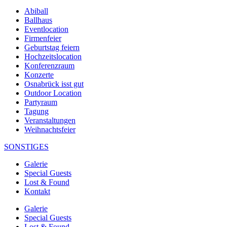
Abiball
Ballhaus
Eventlocation
Firmenfeier
Geburtstag feiern
Hochzeitslocation
Konferenzraum
Konzerte
Osnabrück isst gut
Outdoor Location
Partyraum
Tagung
Veranstaltungen
Weihnachtsfeier
SONSTIGES
Galerie
Special Guests
Lost & Found
Kontakt
Galerie
Special Guests
Lost & Found